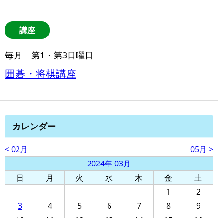
講座
毎月 第1・第3日曜日
囲碁・将棋講座
カレンダー
< 02月
05月 >
2024年 03月
日
月
火
水
木
金
土
1
2
3
4
5
6
7
8
9