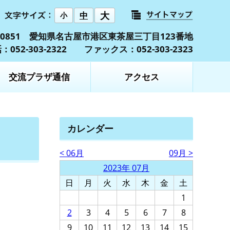
大
中
小
5-0851 愛知県名古屋市港区東茶屋三丁目123番地
：052-303-2322 ファックス：052-303-2323
交流プラザ通信
アクセス
カレンダー
< 06月
09月 >
2023年 07月
日
月
火
水
木
金
土
1
2
3
4
5
6
7
8
9
10
11
12
13
14
15